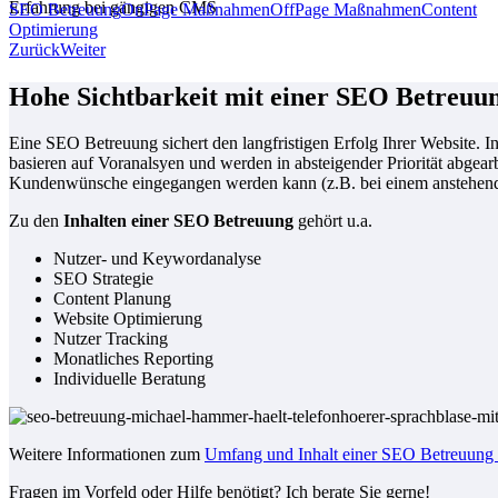
Erfahrung bei gängigen CMS
SEO Betreuung
OnPage Maßnahmen
OffPage Maßnahmen
Content
Optimierung
Zurück
Weiter
Hohe Sichtbarkeit mit einer SEO Betreuu
Eine SEO Betreuung sichert den langfristigen Erfolg Ihrer Website.
basieren auf Voranalsyen und werden in absteigender Priorität abgear
Kundenwünsche eingegangen werden kann (z.B. bei einem anstehende
Zu den
Inhalten einer SEO Betreuung
gehört u.a.
Nutzer- und Keywordanalyse
SEO Strategie
Content Planung
Website Optimierung
Nutzer Tracking
Monatliches Reporting
Individuelle Beratung
Weitere Informationen zum
Umfang und Inhalt einer SEO Betreuung f
Fragen im Vorfeld oder Hilfe benötigt? Ich berate Sie gerne!